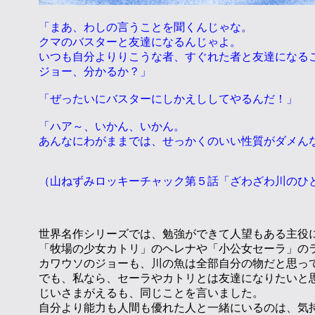
「まあ、わしの言うことを聞くんじゃな。
クマのバスターと友達になるんじゃよ。
いつも自分よりりこうな者、すぐれた者と友達になる
ジョー、分かるか？」
「ぜったいにバスターにしかえししてやるんだ！」
「ハア～、いかん、いかん。
あんなにわがままでは、せっかくのいい性質がダメん
（山ねずみロッキーチャック第５話「ざわざわ川のひ
世界名作シリーズでは、勉強ができて人望もある主役
「牧場の少女カトリ」のヘレナや「小公女セーラ」の
カワウソのジョーも、川の魚は全部自分の物だと思っ
でも、私なら、セーラやカトリとは友達になりたいと
じいさまがえるも、同じことを言いました。
自分より能力も人間も優れた人と一緒にいるのは、気